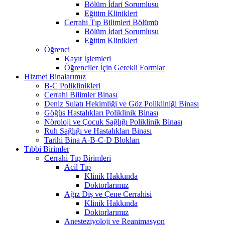
Bölüm İdari Sorumlusu
Eğitim Klinikleri
Cerrahi Tıp Bilimleri Bölümü
Bölüm İdari Sorumlusu
Eğitim Klinikleri
Öğrenci
Kayıt İşlemleri
Öğrenciler İçin Gerekli Formlar
Hizmet Binalarımız
B-C Poliklinikleri
Cerrahi Bilimler Binası
Deniz Sulatı Hekimliği ve Göz Polikliniği Binası
Göğüs Hastalıkları Poliklinik Binası
Nöroloji ve Çocuk Sağlığı Poliklinik Binası
Ruh Sağlığı ve Hastalıkları Binası
Tarihi Bina A-B-C-D Blokları
Tıbbi Birimler
Cerrahi Tıp Birimleri
Acil Tıp
Klinik Hakkında
Doktorlarımız
Ağız Diş ve Çene Cerrahisi
Klinik Hakkında
Doktorlarımız
Anesteziyoloji ve Reanimasyon