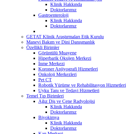
Klinik Hakkında
Doktorlarımız
Gastroenteroloji
Klinik Hakkında
Doktorlarımız
GETAT Klinik Araştırmaları Etik Kurulu
Manevi Bakım ve Dini Danışmanlık
Özellikli Birimler
Görüntülü Muayene
Hiperbarik Oksijen Merkezi
İnme Merkezi
Koroner Anjiyografi Hizmetleri
Onkoloji Merkezleri
Pet CT
Robotik Yürüme ve Rehabilitasyon Hizmetleri
Uyku Tanı ve Tedavi Hizmetleri
Temel Tıp Birimleri
Ağız Diş ve Çene Radyolojisi
Klinik Hakkında
Doktorlarımız
Biyokimya
Klinik Hakkında
Doktorlarımız
Kan Merkezi