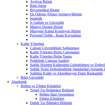
Ayniyat Birimi
Bilgi İşlem
Biyomedikal Birimi
Ek Ödeme (Döner Sermaye)Birimi
İstatistik
İş Sağlığı ve Güvenliği
Manevi Destek Birimi
Muayene Kabul Komisyon Birimi
Personel Özlük - İnsan Kaynakları
Kalite Yönetimi
Çalışan Güvenliğinin Sağlanması
Kalite Yönetim Birim Çalışmaları
Kalite Yönetim Birim Yapısı
Poliklinik Çalışma Saatleri
Sağlık Hizmeti Kalitesinin Geliştirilmesi ve Değer
Sağlık Tesisi Değerlendirme Standartları Sorumlu L
Sağlıkta Kalite ve Akreditasyon Daire Başkanlığı
Bilgi Güvenliği
Akademik
Bölüm ve Eğitim Klinikleri
Temel Tıp Bölümleri Bölümü
Bölüm İdari Sorumlusu
Eğitim Klinikleri
Dahili Tıp Bilimleri Bölümü