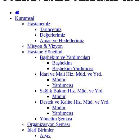
Kurumsal
Hastanemiz
Tarihçemiz
Değerlerimiz
Amaç ve Hedeflerimiz
Misyon & Vizyon
Hastane Yönetimi
Başhekim ve Yardımcıları
Başhekim
Başhekim Yardımcısı
İdari ve Mali Hiz. Müd. ve Yrd.
Müdür
Yardımcısı
Sağlık Bakım Hiz. Müd. ve Yrd.
Müdür
Destek ve Kalite Hiz. Müd. ve Yrd.
Müdür
Yardımcısı
Yönetim Şeması
Organizasyon Şeması
İdari Birimler
Arşiv