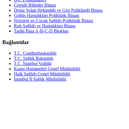
Cerrahi Bilimler Binası
Deniz Sulatı Hekimliği ve Göz Polikliniği Binası
Göğüs Hastalıkları Poliklinik Binası
Nöroloji ve Çocuk Sağlığı Poliklinik Binası
Ruh Sağlığı ve Hastalıkları Binası
Tarihi Bina A-B-C-D Blokları
Bağlantılar
T.C. Cumhurbaşkanlığı
T.C. Sağlık Bakanlığı
T.C. İstanbul Valiliği
Kamu Hastaneleri Genel Müdürlüğü
Halk Sağlığı Genel Müdürlüğü
İstanbul İl Sağlık Müdürlüğü