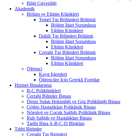
Bilgi Güvenliği
Akademik
Bölüm ve Eğitim Klinikleri
Temel Tıp Bölümleri Bölümü
Bölüm İdari Sorumlusu
Eğitim Klinikleri
Dahili Tıp Bilimleri Bölümü
Bölüm İdari Sorumlusu
Eğitim Klinikleri
Cerrahi Tıp Bilimleri Bölümü
Bölüm İdari Sorumlusu
Eğitim Klinikleri
Öğrenci
Kayıt İşlemleri
Öğrenciler İçin Gerekli Formlar
Hizmet Binalarımız
B-C Poliklinikleri
Cerrahi Bilimler Binası
Deniz Sulatı Hekimliği ve Göz Polikliniği Binası
Göğüs Hastalıkları Poliklinik Binası
Nöroloji ve Çocuk Sağlığı Poliklinik Binası
Ruh Sağlığı ve Hastalıkları Binası
Tarihi Bina A-B-C-D Blokları
Tıbbi Birimler
Cerrahi Tıp Birimleri