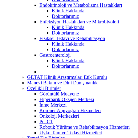
Endokrinoloji ve Metabolizma Hastalıkları
Klinik Hakkında
Doktorlarımız
Enfeksiyon Hastalıkları ve Mikrobiyoloji
Klinik Hakkında
Doktorlarımız
Fiziksel Tedavi ve Rehabilitasyon
Klinik Hakkında
Doktorlarımız
Gastroenteroloji
Klinik Hakkında
Doktorlarımız
GETAT Klinik Araştırmaları Etik Kurulu
Manevi Bakım ve Dini Danışmanlık
Özellikli Birimler
Görüntülü Muayene
Hiperbarik Oksijen Merkezi
İnme Merkezi
Koroner Anjiyografi Hizmetleri
Onkoloji Merkezleri
Pet CT
Robotik Yürüme ve Rehabilitasyon Hizmetleri
Uyku Tanı ve Tedavi Hizmetleri