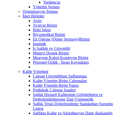
Yardımcısı
Yönetim Şeması
Organizasyon Şeması
İdari Birimler
Arşiv
Ayniyat Birimi
Bilgi İşlem
Biyomedikal Birimi
Ek Ödeme (Döner Sermaye)Birimi
İstatistik
İş Sağlığı ve Güvenliği
Manevi Destek Birimi
Muayene Kabul Komisyon Birimi
Personel Özlük - İnsan Kaynakları
Kalite Yönetimi
Çalışan Güvenliğinin Sağlanması
Kalite Yönetim Birim Çalışmaları
Kalite Yönetim Birim Yapısı
Poliklinik Çalışma Saatleri
Sağlık Hizmeti Kalitesinin Geliştirilmesi ve
Değerlendirilmesine Dair Yönetmelik
Sağlık Tesisi Değerlendirme Standartları Sorumlu
Listesi
Sağlıkta Kalite ve Akreditasyon Daire Başkanlığı