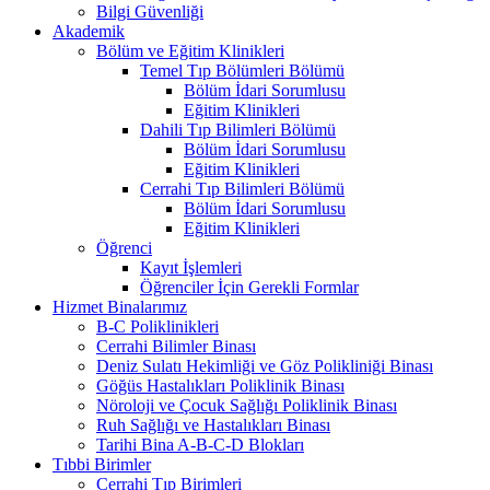
Bilgi Güvenliği
Akademik
Bölüm ve Eğitim Klinikleri
Temel Tıp Bölümleri Bölümü
Bölüm İdari Sorumlusu
Eğitim Klinikleri
Dahili Tıp Bilimleri Bölümü
Bölüm İdari Sorumlusu
Eğitim Klinikleri
Cerrahi Tıp Bilimleri Bölümü
Bölüm İdari Sorumlusu
Eğitim Klinikleri
Öğrenci
Kayıt İşlemleri
Öğrenciler İçin Gerekli Formlar
Hizmet Binalarımız
B-C Poliklinikleri
Cerrahi Bilimler Binası
Deniz Sulatı Hekimliği ve Göz Polikliniği Binası
Göğüs Hastalıkları Poliklinik Binası
Nöroloji ve Çocuk Sağlığı Poliklinik Binası
Ruh Sağlığı ve Hastalıkları Binası
Tarihi Bina A-B-C-D Blokları
Tıbbi Birimler
Cerrahi Tıp Birimleri