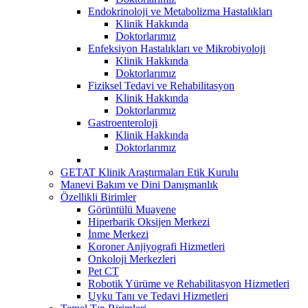
Endokrinoloji ve Metabolizma Hastalıkları
Klinik Hakkında
Doktorlarımız
Enfeksiyon Hastalıkları ve Mikrobiyoloji
Klinik Hakkında
Doktorlarımız
Fiziksel Tedavi ve Rehabilitasyon
Klinik Hakkında
Doktorlarımız
Gastroenteroloji
Klinik Hakkında
Doktorlarımız
GETAT Klinik Araştırmaları Etik Kurulu
Manevi Bakım ve Dini Danışmanlık
Özellikli Birimler
Görüntülü Muayene
Hiperbarik Oksijen Merkezi
İnme Merkezi
Koroner Anjiyografi Hizmetleri
Onkoloji Merkezleri
Pet CT
Robotik Yürüme ve Rehabilitasyon Hizmetleri
Uyku Tanı ve Tedavi Hizmetleri