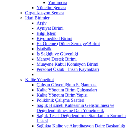
Yardımcısı
Yönetim Şeması
Organizasyon Şeması
İdari Birimler
Arşiv
Ayniyat Birimi
Bilgi İşlem
Biyomedikal Birimi
Ek Ödeme (Döner Sermaye)Birimi
İstatistik
İş Sağlığı ve Güvenliği
Manevi Destek Birimi
Muayene Kabul Komisyon Birimi
Personel Özlük - İnsan Kaynakları
Kalite Yönetimi
Çalışan Güvenliğinin Sağlanması
Kalite Yönetim Birim Çalışmaları
Kalite Yönetim Birim Yapısı
Poliklinik Çalışma Saatleri
Sağlık Hizmeti Kalitesinin Geliştirilmesi ve
Değerlendirilmesine Dair Yönetmelik
Sağlık Tesisi Değerlendirme Standartları Sorumlu
Listesi
Sağlıkta Kalite ve Akreditasyon Daire Başkanlığı