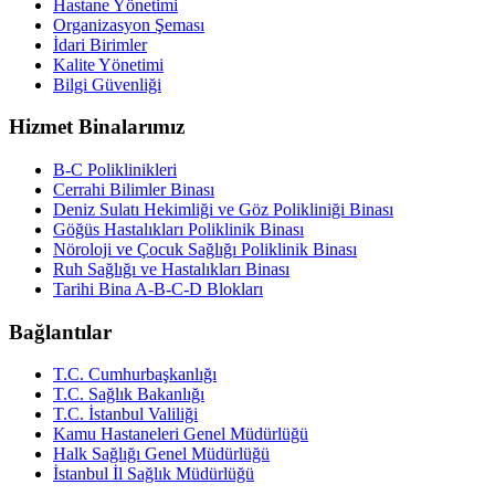
Hastane Yönetimi
Organizasyon Şeması
İdari Birimler
Kalite Yönetimi
Bilgi Güvenliği
Hizmet Binalarımız
B-C Poliklinikleri
Cerrahi Bilimler Binası
Deniz Sulatı Hekimliği ve Göz Polikliniği Binası
Göğüs Hastalıkları Poliklinik Binası
Nöroloji ve Çocuk Sağlığı Poliklinik Binası
Ruh Sağlığı ve Hastalıkları Binası
Tarihi Bina A-B-C-D Blokları
Bağlantılar
T.C. Cumhurbaşkanlığı
T.C. Sağlık Bakanlığı
T.C. İstanbul Valiliği
Kamu Hastaneleri Genel Müdürlüğü
Halk Sağlığı Genel Müdürlüğü
İstanbul İl Sağlık Müdürlüğü