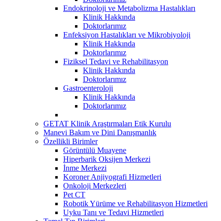
Endokrinoloji ve Metabolizma Hastalıkları
Klinik Hakkında
Doktorlarımız
Enfeksiyon Hastalıkları ve Mikrobiyoloji
Klinik Hakkında
Doktorlarımız
Fiziksel Tedavi ve Rehabilitasyon
Klinik Hakkında
Doktorlarımız
Gastroenteroloji
Klinik Hakkında
Doktorlarımız
GETAT Klinik Araştırmaları Etik Kurulu
Manevi Bakım ve Dini Danışmanlık
Özellikli Birimler
Görüntülü Muayene
Hiperbarik Oksijen Merkezi
İnme Merkezi
Koroner Anjiyografi Hizmetleri
Onkoloji Merkezleri
Pet CT
Robotik Yürüme ve Rehabilitasyon Hizmetleri
Uyku Tanı ve Tedavi Hizmetleri