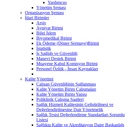
Yardımcısı
Yönetim Şeması
Organizasyon Şeması
İdari Birimler
Arşiv
Ayniyat Birimi
Bilgi İşlem
Biyomedikal Birimi
Ek Ödeme (Döner Sermaye)Birimi
İstatistik
İş Sağlığı ve Güvenliği
Manevi Destek Birimi
Muayene Kabul Komisyon Birimi
Personel Özlük - İnsan Kaynakları
Kalite Yönetimi
Çalışan Güvenliğinin Sağlanması
Kalite Yönetim Birim Çalışmaları
Kalite Yönetim Birim Yapısı
Poliklinik Çalışma Saatleri
Sağlık Hizmeti Kalitesinin Geliştirilmesi ve
Değerlendirilmesine Dair Yönetmelik
Sağlık Tesisi Değerlendirme Standartları Sorumlu
Listesi
Sağlıkta Kalite ve Akreditasyon Daire Başkanlığı