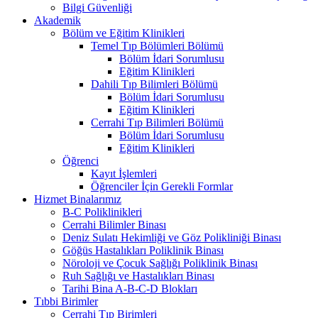
Bilgi Güvenliği
Akademik
Bölüm ve Eğitim Klinikleri
Temel Tıp Bölümleri Bölümü
Bölüm İdari Sorumlusu
Eğitim Klinikleri
Dahili Tıp Bilimleri Bölümü
Bölüm İdari Sorumlusu
Eğitim Klinikleri
Cerrahi Tıp Bilimleri Bölümü
Bölüm İdari Sorumlusu
Eğitim Klinikleri
Öğrenci
Kayıt İşlemleri
Öğrenciler İçin Gerekli Formlar
Hizmet Binalarımız
B-C Poliklinikleri
Cerrahi Bilimler Binası
Deniz Sulatı Hekimliği ve Göz Polikliniği Binası
Göğüs Hastalıkları Poliklinik Binası
Nöroloji ve Çocuk Sağlığı Poliklinik Binası
Ruh Sağlığı ve Hastalıkları Binası
Tarihi Bina A-B-C-D Blokları
Tıbbi Birimler
Cerrahi Tıp Birimleri