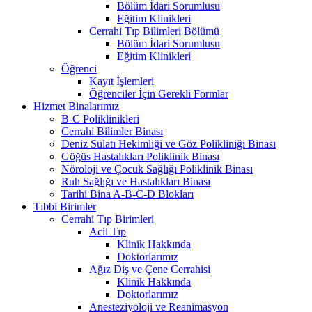
Bölüm İdari Sorumlusu
Eğitim Klinikleri
Cerrahi Tıp Bilimleri Bölümü
Bölüm İdari Sorumlusu
Eğitim Klinikleri
Öğrenci
Kayıt İşlemleri
Öğrenciler İçin Gerekli Formlar
Hizmet Binalarımız
B-C Poliklinikleri
Cerrahi Bilimler Binası
Deniz Sulatı Hekimliği ve Göz Polikliniği Binası
Göğüs Hastalıkları Poliklinik Binası
Nöroloji ve Çocuk Sağlığı Poliklinik Binası
Ruh Sağlığı ve Hastalıkları Binası
Tarihi Bina A-B-C-D Blokları
Tıbbi Birimler
Cerrahi Tıp Birimleri
Acil Tıp
Klinik Hakkında
Doktorlarımız
Ağız Diş ve Çene Cerrahisi
Klinik Hakkında
Doktorlarımız
Anesteziyoloji ve Reanimasyon