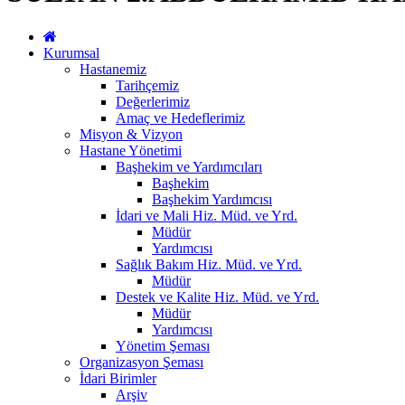
Kurumsal
Hastanemiz
Tarihçemiz
Değerlerimiz
Amaç ve Hedeflerimiz
Misyon & Vizyon
Hastane Yönetimi
Başhekim ve Yardımcıları
Başhekim
Başhekim Yardımcısı
İdari ve Mali Hiz. Müd. ve Yrd.
Müdür
Yardımcısı
Sağlık Bakım Hiz. Müd. ve Yrd.
Müdür
Destek ve Kalite Hiz. Müd. ve Yrd.
Müdür
Yardımcısı
Yönetim Şeması
Organizasyon Şeması
İdari Birimler
Arşiv