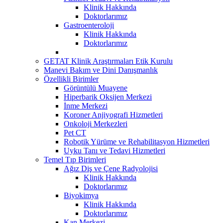
Klinik Hakkında
Doktorlarımız
Gastroenteroloji
Klinik Hakkında
Doktorlarımız
GETAT Klinik Araştırmaları Etik Kurulu
Manevi Bakım ve Dini Danışmanlık
Özellikli Birimler
Görüntülü Muayene
Hiperbarik Oksijen Merkezi
İnme Merkezi
Koroner Anjiyografi Hizmetleri
Onkoloji Merkezleri
Pet CT
Robotik Yürüme ve Rehabilitasyon Hizmetleri
Uyku Tanı ve Tedavi Hizmetleri
Temel Tıp Birimleri
Ağız Diş ve Çene Radyolojisi
Klinik Hakkında
Doktorlarımız
Biyokimya
Klinik Hakkında
Doktorlarımız
Kan Merkezi