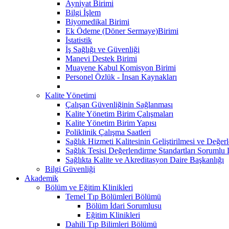
Ayniyat Birimi
Bilgi İşlem
Biyomedikal Birimi
Ek Ödeme (Döner Sermaye)Birimi
İstatistik
İş Sağlığı ve Güvenliği
Manevi Destek Birimi
Muayene Kabul Komisyon Birimi
Personel Özlük - İnsan Kaynakları
Kalite Yönetimi
Çalışan Güvenliğinin Sağlanması
Kalite Yönetim Birim Çalışmaları
Kalite Yönetim Birim Yapısı
Poliklinik Çalışma Saatleri
Sağlık Hizmeti Kalitesinin Geliştirilmesi ve Değer
Sağlık Tesisi Değerlendirme Standartları Sorumlu L
Sağlıkta Kalite ve Akreditasyon Daire Başkanlığı
Bilgi Güvenliği
Akademik
Bölüm ve Eğitim Klinikleri
Temel Tıp Bölümleri Bölümü
Bölüm İdari Sorumlusu
Eğitim Klinikleri
Dahili Tıp Bilimleri Bölümü