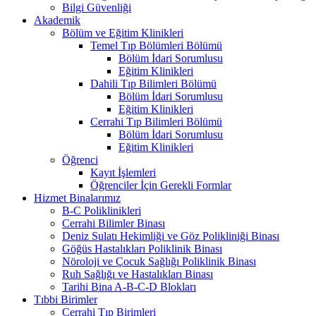
Bilgi Güvenliği
Akademik
Bölüm ve Eğitim Klinikleri
Temel Tıp Bölümleri Bölümü
Bölüm İdari Sorumlusu
Eğitim Klinikleri
Dahili Tıp Bilimleri Bölümü
Bölüm İdari Sorumlusu
Eğitim Klinikleri
Cerrahi Tıp Bilimleri Bölümü
Bölüm İdari Sorumlusu
Eğitim Klinikleri
Öğrenci
Kayıt İşlemleri
Öğrenciler İçin Gerekli Formlar
Hizmet Binalarımız
B-C Poliklinikleri
Cerrahi Bilimler Binası
Deniz Sulatı Hekimliği ve Göz Polikliniği Binası
Göğüs Hastalıkları Poliklinik Binası
Nöroloji ve Çocuk Sağlığı Poliklinik Binası
Ruh Sağlığı ve Hastalıkları Binası
Tarihi Bina A-B-C-D Blokları
Tıbbi Birimler
Cerrahi Tıp Birimleri