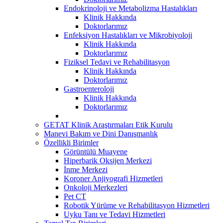
Endokrinoloji ve Metabolizma Hastalıkları
Klinik Hakkında
Doktorlarımız
Enfeksiyon Hastalıkları ve Mikrobiyoloji
Klinik Hakkında
Doktorlarımız
Fiziksel Tedavi ve Rehabilitasyon
Klinik Hakkında
Doktorlarımız
Gastroenteroloji
Klinik Hakkında
Doktorlarımız
GETAT Klinik Araştırmaları Etik Kurulu
Manevi Bakım ve Dini Danışmanlık
Özellikli Birimler
Görüntülü Muayene
Hiperbarik Oksijen Merkezi
İnme Merkezi
Koroner Anjiyografi Hizmetleri
Onkoloji Merkezleri
Pet CT
Robotik Yürüme ve Rehabilitasyon Hizmetleri
Uyku Tanı ve Tedavi Hizmetleri