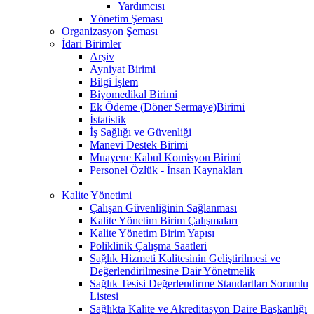
Yardımcısı
Yönetim Şeması
Organizasyon Şeması
İdari Birimler
Arşiv
Ayniyat Birimi
Bilgi İşlem
Biyomedikal Birimi
Ek Ödeme (Döner Sermaye)Birimi
İstatistik
İş Sağlığı ve Güvenliği
Manevi Destek Birimi
Muayene Kabul Komisyon Birimi
Personel Özlük - İnsan Kaynakları
Kalite Yönetimi
Çalışan Güvenliğinin Sağlanması
Kalite Yönetim Birim Çalışmaları
Kalite Yönetim Birim Yapısı
Poliklinik Çalışma Saatleri
Sağlık Hizmeti Kalitesinin Geliştirilmesi ve
Değerlendirilmesine Dair Yönetmelik
Sağlık Tesisi Değerlendirme Standartları Sorumlu
Listesi
Sağlıkta Kalite ve Akreditasyon Daire Başkanlığı