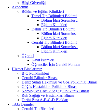
Bilgi Güvenliği
Akademik
Bölüm ve Eğitim Klinikleri
Temel Tıp Bölümleri Bölümü
Bölüm İdari Sorumlusu
Eğitim Klinikleri
Dahili Tıp Bilimleri Bölümü
Bölüm İdari Sorumlusu
Eğitim Klinikleri
Cerrahi Tıp Bilimleri Bölümü
Bölüm İdari Sorumlusu
Eğitim Klinikleri
Öğrenci
Kayıt İşlemleri
Öğrenciler İçin Gerekli Formlar
Hizmet Binalarımız
B-C Poliklinikleri
Cerrahi Bilimler Binası
Deniz Sulatı Hekimliği ve Göz Polikliniği Binası
Göğüs Hastalıkları Poliklinik Binası
Nöroloji ve Çocuk Sağlığı Poliklinik Binası
Ruh Sağlığı ve Hastalıkları Binası
Tarihi Bina A-B-C-D Blokları
Tıbbi Birimler
Cerrahi Tıp Birimleri