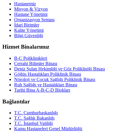
Hastanemiz
Misyon & Vizyon
Hastane Yönetimi
Organizasyon Şeması
İdari Birimler
Kalite Yönetimi
Bilgi Güvenliği
Hizmet Binalarımız
B-C Poliklinikleri
Cerrahi Bilimler Binası
Deniz Sulatı Hekimliği ve Göz Polikliniği Binası
Göğüs Hastalıkları Poliklinik Binası
Nöroloji ve Çocuk Sağlığı Poliklinik Binası
Ruh Sağlığı ve Hastalıkları Binası
Tarihi Bina A-B-C-D Blokları
Bağlantılar
T.C. Cumhurbaşkanlığı
T.C. Sağlık Bakanlığı
T.C. İstanbul Valiliği
Kamu Hastaneleri Genel Müdürlüğü