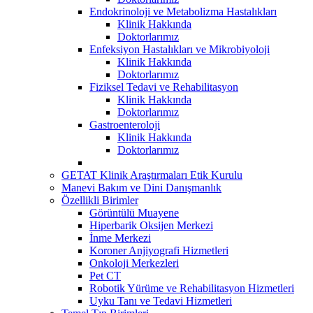
Endokrinoloji ve Metabolizma Hastalıkları
Klinik Hakkında
Doktorlarımız
Enfeksiyon Hastalıkları ve Mikrobiyoloji
Klinik Hakkında
Doktorlarımız
Fiziksel Tedavi ve Rehabilitasyon
Klinik Hakkında
Doktorlarımız
Gastroenteroloji
Klinik Hakkında
Doktorlarımız
GETAT Klinik Araştırmaları Etik Kurulu
Manevi Bakım ve Dini Danışmanlık
Özellikli Birimler
Görüntülü Muayene
Hiperbarik Oksijen Merkezi
İnme Merkezi
Koroner Anjiyografi Hizmetleri
Onkoloji Merkezleri
Pet CT
Robotik Yürüme ve Rehabilitasyon Hizmetleri
Uyku Tanı ve Tedavi Hizmetleri