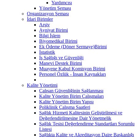
Yardımcısı
Yönetim Şeması
Organizasyon Şeması
İdari Birimler
Arşiv
Ayniyat Birimi
Bilgi İşlem
Biyomedikal Birimi
Ek Ödeme (Döner Sermaye)Birimi
İstatistik
İş Sağlığı ve Güvenliği
Manevi Destek Birimi
Muayene Kabul Komisyon Birimi
Personel Özlük - İnsan Kaynakları
Kalite Yönetimi
Çalışan Güvenliğinin Sağlanması
Kalite Yönetim Birim Çalışmaları
Kalite Yönetim Birim Yapısı
Poliklinik Çalışma Saatleri
Sağlık Hizmeti Kalitesinin Geliştirilmesi ve
Değerlendirilmesine Dair Yönetmelik
Sağlık Tesisi Değerlendirme Standartları Sorumlu
Listesi
Sağlıkta Kalite ve Akreditasyon Daire Başkanlığı